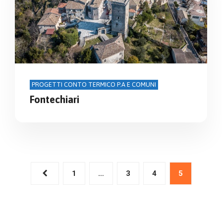
PROGETTI CONTO TERMICO P.A E COMUNI
Fontechiari
1
…
3
4
5