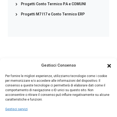
Progetti Conto Termico P.A e COMUNI
Progetti M7 I17 e Conto Termico ERP
Gestisci Consenso
Per fornire le migliori esperienze, utilizziamo tecnologie come i cookie
Indirizzo
per memorizzare e/o accedere alle informazioni del dispositivo. Il
SS150, KM 10 64024 Notaresco (TE) ITALY
consenso a queste tecnologie ci permetterà di elaborare dati come il
comportamento di navigazione o ID unici su questo sito. Non
acconsentire o ritirare il consenso può influire negativamente su alcune
caratteristiche e funzioni.
Telefono
+39 085 8133763
Gestisci servizi