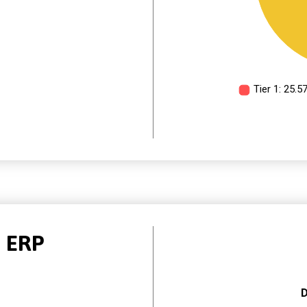
o ERP
D