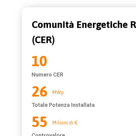
Comunità Energetiche R
(CER)
10
Numero CER
26
MWp
Totale Potenza Installata
55
Milioni di €
Controvalore