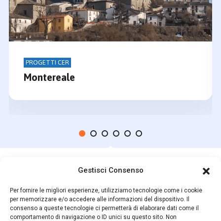
PROGETTI CER
Montereale
Gestisci Consenso
Indirizzo
Per fornire le migliori esperienze, utilizziamo tecnologie come i cookie
SS150, KM 10 64024 Notaresco (TE) ITALY
per memorizzare e/o accedere alle informazioni del dispositivo. Il
consenso a queste tecnologie ci permetterà di elaborare dati come il
comportamento di navigazione o ID unici su questo sito. Non