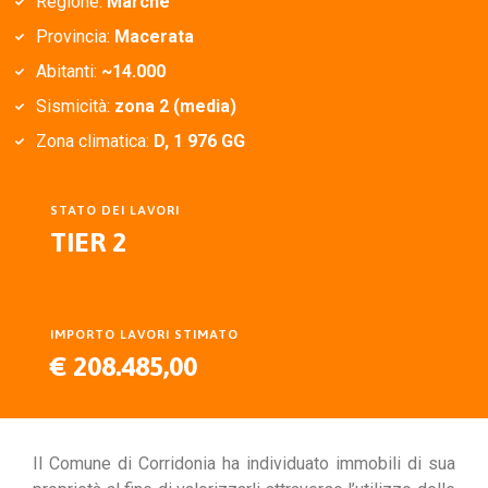
Regione:
Marche
Provincia:
Macerata
Abitanti:
~14.000
Sismicità:
zona
2 (media)
Zona climatica:
D, 1 976 GG
STATO DEI LAVORI
TIER 2
IMPORTO LAVORI STIMATO
€ 208.485,00
Il Comune di Corridonia ha individuato immobili di sua